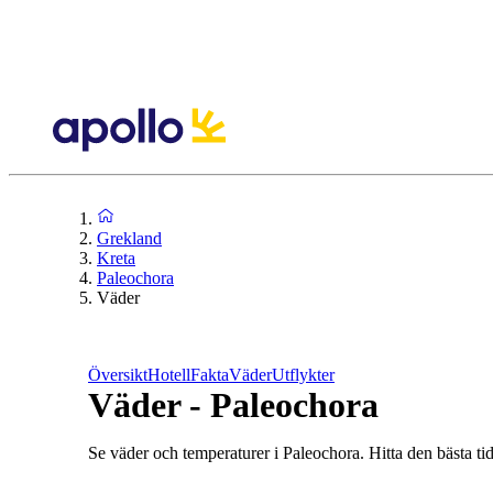
Grekland
Kreta
Paleochora
Väder
Översikt
Hotell
Fakta
Väder
Utflykter
Väder - Paleochora
Se väder och temperaturer i Paleochora. Hitta den bästa tid