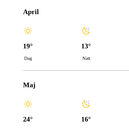
April
19
°
13
°
Dag
Natt
Maj
24
°
16
°