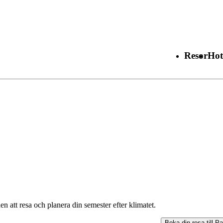
Resor
Hot
en att resa och planera din semester efter klimatet.
Boka din resa till
Pa