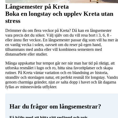
Långsemester på Kreta
Boka en longstay och upplev Kreta utan
stress
Drömmer du om flera veckor på Kreta? Då kan en långsemester
vara precis det du söker. Välj själv om du vill resa bort i 3, 6, 8 -
eller ännu fler veckor
.
En långsemester passar dig som vill ha mer ä
en vanlig vecka i solen, oavsett om du reser på egen hand,
tillsammans med andra eller vill kombinera semestern med
distansarbete eller studier.
Många uppskattar hur tempot går ner när man har tid på riktigt, att
utforska resmålet i lugn och ro, hitta sina favoritplatser och skapa
rutiner. På Kreta väntar variation och en blandning av historia,
strandliv och storslagen natur, ett perfekt resmål för longstay. Vandr
genom charmiga gränder, njut av salta dopp i havet och låt dagarna
fyllas av minnesvärda utflykter.
Har du frågor om långsemestrar?
Få hjälp med att hitta rätt reslängd och pris.