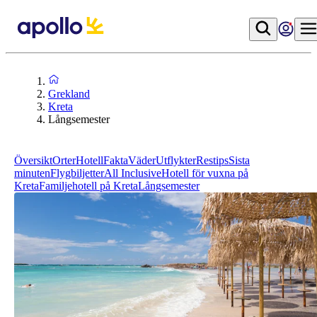
Grekland
Kreta
Långsemester
Översikt
Orter
Hotell
Fakta
Väder
Utflykter
Restips
Sista
minuten
Flygbiljetter
All Inclusive
Hotell för vuxna på
Kreta
Familjehotell på Kreta
Långsemester