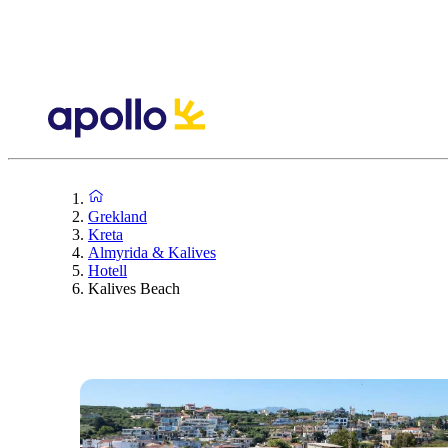
Grekland
Kreta
Almyrida & Kalives
Hotell
Kalives Beach