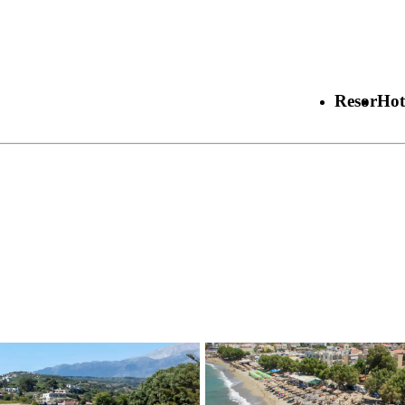
Resor
Hot