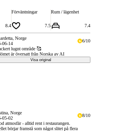
Förväntningar
Rum / lägenhet
8.4
7.5
7.4
ardetta
, Norge
6
/
10
-06-14
ckert lugnt område 🥰
met är översatt från Norska av AI
Visa original
stina
, Norge
8
/
10
-05-02
d atmosfär - alltid rent i restaurangen.
llet börjar framstå som något slitet på flera