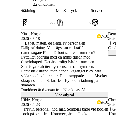
7.7
22 omdömen
Städning
Mat & dryck
Service
8.2
8
Nina
, Norge
Bern
7
/
10
2026-07-18
2026
Läget, maten, de flesta av personalen
Va
Dålig städning. Vad sägs om en kraftfull
Omdö
dammsugare för att få bort sanden i rummen?
Pyttelitet badrum med en minis dusch med
duschdraperi. Det är otroligt lyhört i rummen.
Smutsiga toaletter i gemensamma utrymmen.
Fantastisk strand, men handduksgänget blev bara
vildare och vildare där. Detta stoppades inte. Mycket
skräp i sanden. Saknade tillsyn och städning på
stranden.
Omdömet är översatt från Norska av AI
Visa original
Hilde
, Norge
Chri
9
/
10
2026-05-23
2026
Trevlig personal, god mat. Solstolar både vid poolen
Go
och på stranden. Kommer gärna tillbaka.
Hote