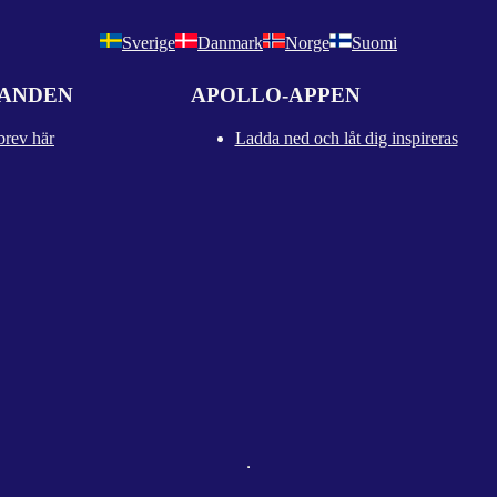
Sverige
Danmark
Norge
Suomi
DANDEN
APOLLO-APPEN
brev här
Ladda ned och låt dig inspireras