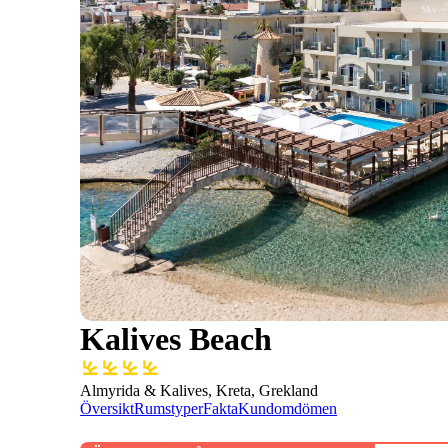
Kalives Beach
Almyrida & Kalives, Kreta, Grekland
Översikt
Rumstyper
Fakta
Kundomdömen