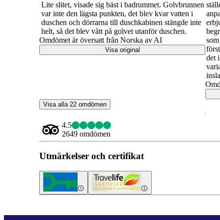
Lite slitet, visade sig bäst i badrummet. Golvbrunnen
stäl
var inte den lägsta punkten, det blev kvar vatten i
anpa
duschen och dörrarna till duschkabinen stängde inte
erbj
helt, så det blev vått på golvet utanför duschen.
begr
Omdömet är översatt från Norska av AI
som 
förs
Visa original
det 
vari
insl
Omdö
Visa alla 22 omdömen
4.5
2649 omdömen
Utmärkelser och certifikat