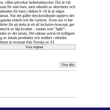
len, vilket påverkar helhetsintrycket. Det är väl
ssat för små barn, men utbudet av aktiviteter och
udanden för barn i åldern 8–10 år är något
änsat. När det gäller dryckesutbudet upplevs det
ganska enkelt och lite varierat. Även om vi har
tåelse för att detta är ett all inclusive-koncept, ger
intryck av låg kvalitet – nästan som "light"-
anter av det mesta. Det saknas också ett tydligare
ag av lokala produkter och stolthet i utbudet.
met är översatt från Norska av AI
Visa original
Visa alla