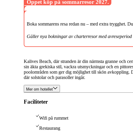
Öppet köp på sommarresor 2027.
Boka sommarens resa redan nu – med extra trygghet. Du k
Gäller nya bokningar av charterresor med avreseperiod
Kalives Beach, där stranden är din närmsta granne och cen
sin äkta grekiska stil, vackra utsmyckningar och en pittor
poolområden som ger dig möjlighet till skön avkoppling. D
där solstolar och parasoller ingår.
Mer om hotellet
Faciliteter
Wifi på rummet
Restaurang