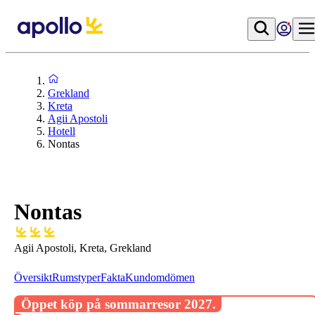
Grekland
Kreta
Agii Apostoli
Hotell
Nontas
Nontas
Agii Apostoli, Kreta, Grekland
Översikt
Rumstyper
Fakta
Kundomdömen
Öppet köp på sommarresor 2027.