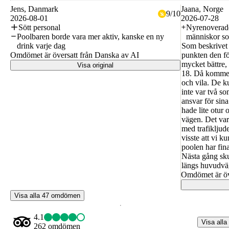
Jens
, Danmark
Jaana
, Norge
9
/
10
2026-08-01
2026-07-28
Sött personal
Nyrenoverade 
Poolbaren borde vara mer aktiv, kanske en ny
människor som
drink varje dag
Som beskrivet
Omdömet är översatt från Danska av AI
punkten den f
mycket bättre,
Visa original
18. Då kommer
och vila. De k
inte var två s
ansvar för sina
hade lite otur
vägen. Det var 
med trafikljude
visste att vi 
poolen har fina
Nästa gång skul
längs huvudvä
Omdömet är öv
Visa alla 47 omdömen
4.1
Visa alla
262 omdömen