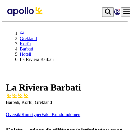
Grekland
Korfu
Barbati
Hotell
La Riviera Barbati
La Riviera Barbati
Barbati, Korfu, Grekland
Översikt
Rumstyper
Fakta
Kundomdömen