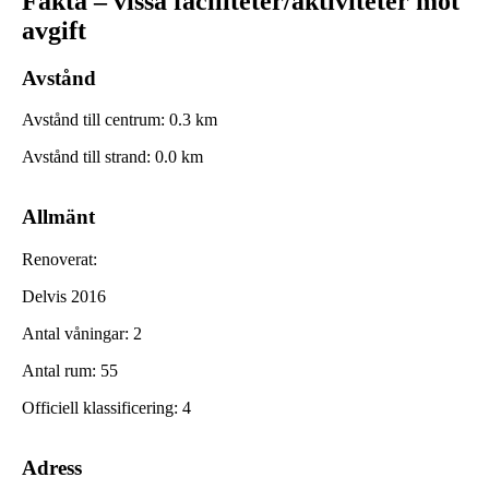
Fakta – vissa faciliteter/aktiviteter mot
avgift
Avstånd
Avstånd till centrum
:
0.3
km
Avstånd till strand
:
0.0
km
Allmänt
Renoverat
:
Delvis 2016
Antal våningar
:
2
Antal rum
:
55
Officiell klassificering
:
4
Adress