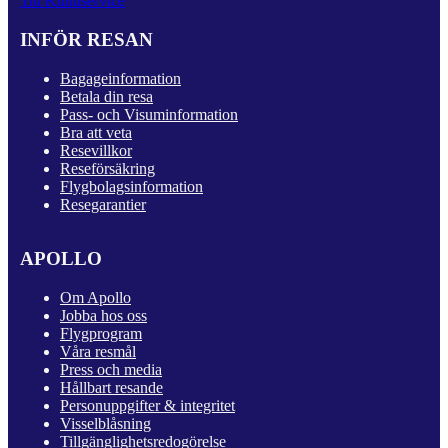
Till Kundservice
INFÖR RESAN
Bagageinformation
Betala din resa
Pass- och Visuminformation
Bra att veta
Resevillkor
Reseförsäkring
Flygbolagsinformation
Resegarantier
APOLLO
Om Apollo
Jobba hos oss
Flygprogram
Våra resmål
Press och media
Hållbart resande
Personuppgifter & integritet
Visselblåsning
Tillgänglighetsredogörelse