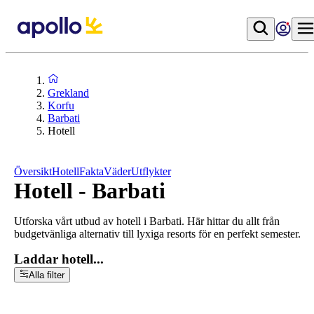
Grekland
Korfu
Barbati
Hotell
Översikt
Hotell
Fakta
Väder
Utflykter
Hotell - Barbati
Utforska vårt utbud av hotell i Barbati. Här hittar du allt från
budgetvänliga alternativ till lyxiga resorts för en perfekt semester.
Laddar hotell...
Alla filter