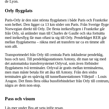
de Lyon.
Orly flygplats
Paris-Orly är den näst största flygplatsen i både Paris och Frankrike
som helhet. Den ligger ca 13 km söder om Paris. Från Sverige flyge
Norwegian direkt till Orly. De flesta inrikesflygen i Frankrike går
från Orly, så anländer man till Charles de Gaulle och ska fortsätta
med inrikesflyg får man oftast ta sig till Orly. Pendeltåget RER går
mellan flygplatserna – räkna med att transfern tar ca en timme allt
som allt.
Transportmedel från Orly till centrala Paris inkluderar pendeltåg,
buss och taxi. Till pendeltågsstationen Antony, dit man tar sig med
det automatiska transfersystemet Orlyval, som även förbinder
flygplatsens två terminaler. Orlyval är gratis mellan terminalerna,
men man måste betala för att åka till Antony. Från den södra
terminalen går en spårväg till tunnelbanestationen Villejuif – Louis
Aragon. Det finns flera olika bussförbindelser från Orly till centrum
några av dem non-stop.
Pass och visum
Läs mer under Bra att veta inför resan.