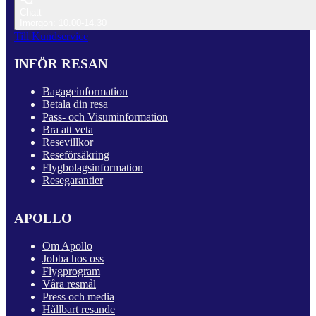
Chatt
Imorgon: 10.00-14.30
Till Kundservice
INFÖR RESAN
Bagageinformation
Betala din resa
Pass- och Visuminformation
Bra att veta
Resevillkor
Reseförsäkring
Flygbolagsinformation
Resegarantier
APOLLO
Om Apollo
Jobba hos oss
Flygprogram
Våra resmål
Press och media
Hållbart resande