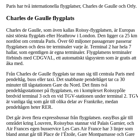
Paris har två internationella flygplatser, Charles de Gaulle och Orly.
Charles de Gaulle flygplats
Charles de Gaulle, som även kallas Roissy-flygplatsen, är Europas
näst största flygplats efter Heathrow i London. Den ligger ca 25 km
nordöst om centrala Paris. Över 60 miljoner passagerare passerar
flygplatsen och dess tre terminaler varje år. Terminal 2 har hela 7
hallar, som egentligen är egna terminaler. Flygplatsens terminaler
förbinds med CDGVAL, ett automatiskt tågsystem som är gratis att
åka med.
Från Charles de Gaulle flygplats tar man sig till centrala Paris med
pendeltåg, buss eller taxi. Det snabbaste pendeltåget tar ca 30
minuter till tågstationen Gare du Nord. Det finns två
pendeltågsstationer på flygplatsen, en i komplexet Roissypôle
bredvid terminal 3 och en vid TGV-stationen under terminal 2. TG
är vanliga tåg som går till olika delar av Frankrike, medan
pendeltågen heter RER.
Det går även flera expressbussar från flygplatsen. easyBus går till
området kring Louvren, Roissybus stannar vid Palais Garnier, och
Air Frances egen busservice Les Cars Air France har 3 linjer som
bland annat går till Place de l’Étoile, Gare Montparnasse och Gare