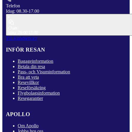
Telefon
Idag: 08.30-17.00
Chatt
Idag: 09.00-17.00
Till Kundservice
INFÖR RESAN
Bagageinformation
Betala din resa
Pass- och Visuminformation
Bra att veta
Resevillkor
Reseförsäkring
Flygbolagsinformation
Resegarantier
APOLLO
Om Apollo
Jobba hos oss