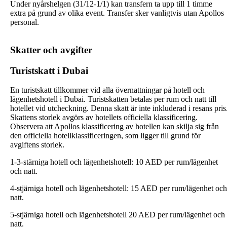
Under nyårshelgen (31/12-1/1) kan transfern ta upp till 1 timme
extra på grund av olika event. Transfer sker vanligtvis utan Apollos
personal.
Skatter och avgifter
Turistskatt i Dubai
En turistskatt tillkommer vid alla övernattningar på hotell och
lägenhetshotell i Dubai. Turistskatten betalas per rum och natt till
hotellet vid utcheckning. Denna skatt är inte inkluderad i resans pris
Skattens storlek avgörs av hotellets officiella klassificering.
Observera att Apollos klassificering av hotellen kan skilja sig från
den officiella hotellklassificeringen, som ligger till grund för
avgiftens storlek.
1-3-stärniga hotell och lägenhetshotell: 10 AED per
rum/lägenhet
och natt.
4-stjärniga hotell och lägenhetshotell: 15 AED per
rum/lägenhet
och
natt.
5-stjärniga hotell och lägenhetshotell 20 AED per
rum/lägenhet
och
natt.