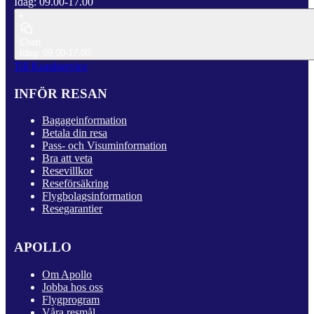
Idag: 09.00-17.00
Chatt
Idag: 09.00-17.00
Till Kundservice
INFÖR RESAN
Bagageinformation
Betala din resa
Pass- och Visuminformation
Bra att veta
Resevillkor
Reseförsäkring
Flygbolagsinformation
Resegarantier
APOLLO
Om Apollo
Jobba hos oss
Flygprogram
Våra resmål