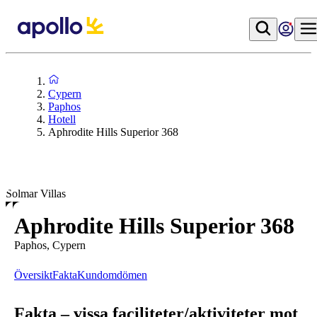
Cypern
Paphos
Hotell
Aphrodite Hills Superior 368
Solmar Villas
Aphrodite Hills Superior 368
Paphos, Cypern
Översikt
Fakta
Kundomdömen
Fakta – vissa faciliteter/aktiviteter mot