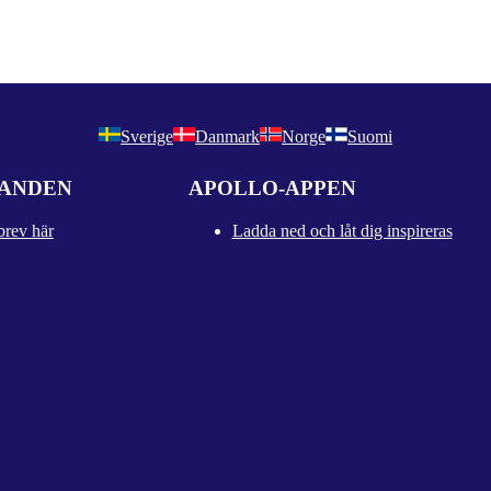
Sverige
Danmark
Norge
Suomi
DANDEN
APOLLO-APPEN
brev här
Ladda ned och låt dig inspireras