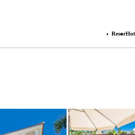
Resor
Hot