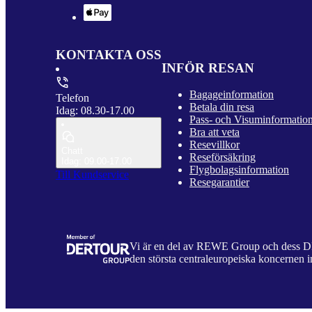
KONTAKTA OSS
INFÖR RESAN
Bagageinformation
Telefon
Betala din resa
Idag: 08.30-17.00
Pass- och Visuminformatio
Bra att veta
Resevillkor
Chatt
Reseförsäkring
Idag: 09.00-17.00
Flygbolagsinformation
Till Kundservice
Resegarantier
Vi är en del av REWE Group och dess
den största centraleuropeiska koncernen i