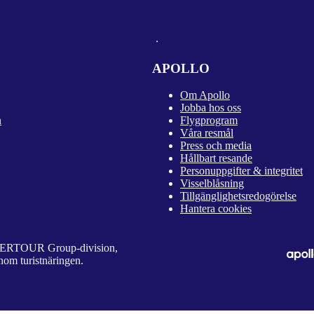
APOLLO
Om Apollo
Jobba hos oss
n
Flygprogram
Våra resmål
Press och media
Hållbart resande
Personuppgifter & integritet
Visselblåsning
Tillgänglighetsredogörelse
Hantera cookies
 DERTOUR Group-division,
nom turistnäringen.