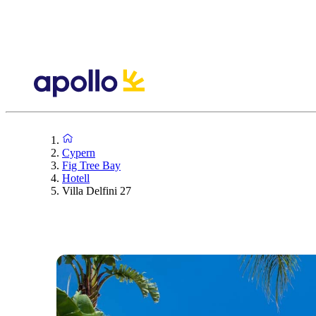
Cypern
Fig Tree Bay
Hotell
Villa Delfini 27