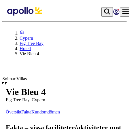
Cypern
Fig Tree Bay
Hotell
Vie Bleu 4
Solmar Villas
Vie Bleu 4
Fig Tree Bay, Cypern
Översikt
Fakta
Kundomdömen
Fakta – vissa faciliteter/aktiviteter mot