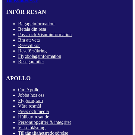
Till Kundservice
INFÖR RESAN
Bagageinformation
Betala din resa
Pass- och Visuminformation
Bra att veta
Resevillkor
Reseförsäkring
Flygbolagsinformation
Resegarantier
APOLLO
Om Apollo
Jobba hos oss
Flygprogram
Våra resmål
Press och media
Hållbart resande
Personuppgifter & integritet
Visselblåsning
Tillgänglighetsredogörelse