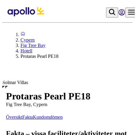
Cypern
Fig Tree Bay
Hotell
Protaras Pearl PE18
Solmar Villas
Protaras Pearl PE18
Fig Tree Bay, Cypern
Översikt
Fakta
Kundomdömen
Fakta – vissa faciliteter/aktiviteter mot