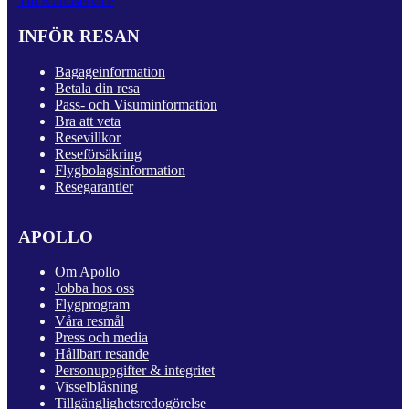
Till Kundservice
INFÖR RESAN
Bagageinformation
Betala din resa
Pass- och Visuminformation
Bra att veta
Resevillkor
Reseförsäkring
Flygbolagsinformation
Resegarantier
APOLLO
Om Apollo
Jobba hos oss
Flygprogram
Våra resmål
Press och media
Hållbart resande
Personuppgifter & integritet
Visselblåsning
Tillgänglighetsredogörelse