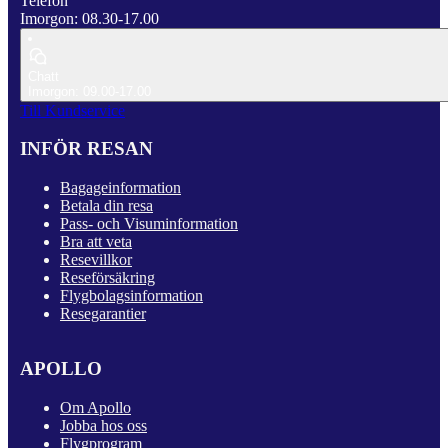
Telefon
Imorgon: 08.30-17.00
Chatt
Imorgon: 09.00-17.00
Till Kundservice
INFÖR RESAN
Bagageinformation
Betala din resa
Pass- och Visuminformation
Bra att veta
Resevillkor
Reseförsäkring
Flygbolagsinformation
Resegarantier
APOLLO
Om Apollo
Jobba hos oss
Flygprogram