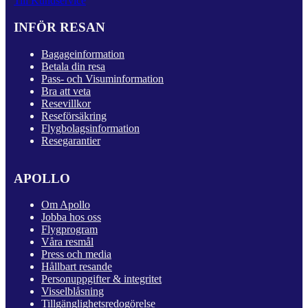
Till Kundservice
INFÖR RESAN
Bagageinformation
Betala din resa
Pass- och Visuminformation
Bra att veta
Resevillkor
Reseförsäkring
Flygbolagsinformation
Resegarantier
APOLLO
Om Apollo
Jobba hos oss
Flygprogram
Våra resmål
Press och media
Hållbart resande
Personuppgifter & integritet
Visselblåsning
Tillgänglighetsredogörelse