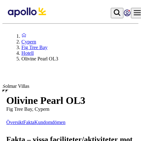
Cypern
Fig Tree Bay
Hotell
Olivine Pearl OL3
Solmar Villas
Olivine Pearl OL3
Fig Tree Bay, Cypern
Översikt
Fakta
Kundomdömen
Fakta – vissa faciliteter/aktiviteter mot