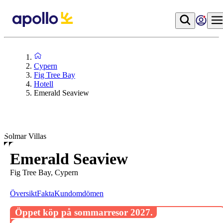
Cypern
Fig Tree Bay
Hotell
Emerald Seaview
Solmar Villas
Emerald Seaview
Fig Tree Bay, Cypern
Översikt
Fakta
Kundomdömen
Öppet köp på sommarresor 2027.