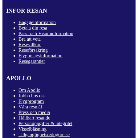
INFÖR RESAN
Bagageinformation
Betala din resa
Pass- och Visuminformation
Bra att veta
Resevillkor
Reseförsäkring
Flygbolagsinformation
Resegarantier
APOLLO
Om Apollo
Jobba hos oss
Flygprogram
Våra resmål
Press och media
Hållbart resande
Personuppgifter & integritet
Visselblåsning
Tillgänglighetsredogörelse