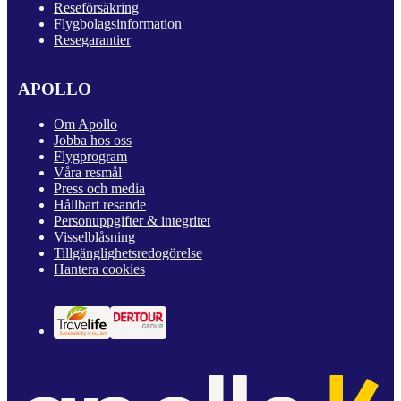
Reseförsäkring
Flygbolagsinformation
Resegarantier
APOLLO
Om Apollo
Jobba hos oss
Flygprogram
Våra resmål
Press och media
Hållbart resande
Personuppgifter & integritet
Visselblåsning
Tillgänglighetsredogörelse
Hantera cookies