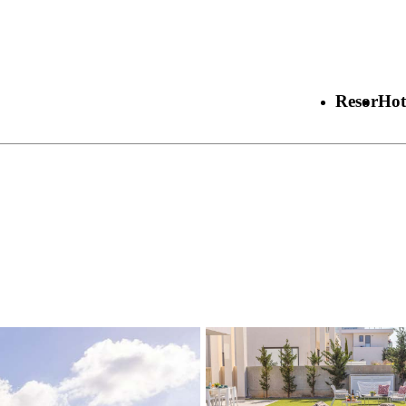
Resor
Hot