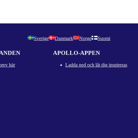
Sverige
Danmark
Norge
Suomi
DANDEN
APOLLO-APPEN
brev här
Ladda ned och låt dig inspireras