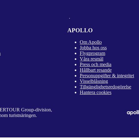
APOLLO
Om Apollo
Jobba hos oss
n
Flygprogram
Våra resmål
Press och media
Hållbart resande
Personuppgifter & integritet
Visselblåsning
Tillgänglighetsredogörelse
Hantera cookies
 DERTOUR Group-division,
nom turistnäringen.