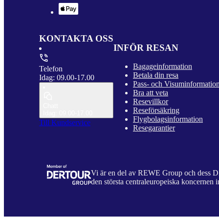
KONTAKTA OSS
INFÖR RESAN
Bagageinformation
Telefon
Betala din resa
Idag: 09.00-17.00
Pass- och Visuminformatio
Bra att veta
Resevillkor
Chatt
Reseförsäkring
Idag: 09.00-17.00
Flygbolagsinformation
Till Kundservice
Resegarantier
Vi är en del av REWE Group och dess
den största centraleuropeiska koncernen i