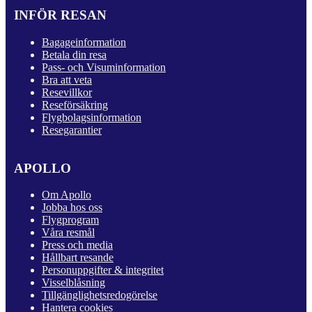
INFÖR RESAN
Bagageinformation
Betala din resa
Pass- och Visuminformation
Bra att veta
Resevillkor
Reseförsäkring
Flygbolagsinformation
Resegarantier
APOLLO
Om Apollo
Jobba hos oss
Flygprogram
Våra resmål
Press och media
Hållbart resande
Personuppgifter & integritet
Visselblåsning
Tillgänglighetsredogörelse
Hantera cookies