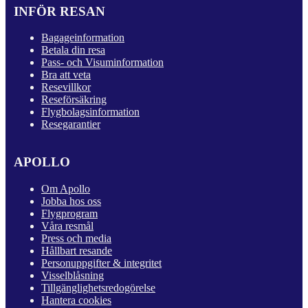
INFÖR RESAN
Bagageinformation
Betala din resa
Pass- och Visuminformation
Bra att veta
Resevillkor
Reseförsäkring
Flygbolagsinformation
Resegarantier
APOLLO
Om Apollo
Jobba hos oss
Flygprogram
Våra resmål
Press och media
Hållbart resande
Personuppgifter & integritet
Visselblåsning
Tillgänglighetsredogörelse
Hantera cookies