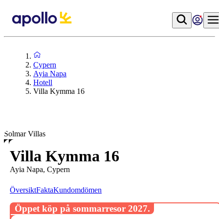
Cypern
Ayia Napa
Hotell
Villa Kymma 16
Solmar Villas
Villa Kymma 16
Ayia Napa, Cypern
Översikt
Fakta
Kundomdömen
Öppet köp på sommarresor 2027.