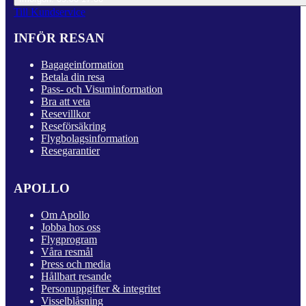
Till Kundservice
INFÖR RESAN
Bagageinformation
Betala din resa
Pass- och Visuminformation
Bra att veta
Resevillkor
Reseförsäkring
Flygbolagsinformation
Resegarantier
APOLLO
Om Apollo
Jobba hos oss
Flygprogram
Våra resmål
Press och media
Hållbart resande
Personuppgifter & integritet
Visselblåsning