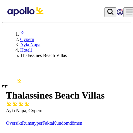
Cypern
Ayia Napa
Hotell
Thalassines Beach Villas
Thalassines Beach Villas
Ayia Napa, Cypern
Översikt
Rumstyper
Fakta
Kundomdömen