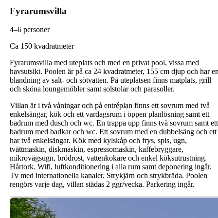
Fyrarumsvilla
4–6 personer
C
a 150 kvadratmeter
Fyrarumsvilla med uteplats och med en privat pool, vissa med
havsutsikt. Poolen är på ca 24 kvadratmeter, 155 cm djup och har e
blandning av salt- och sötvatten. På uteplatsen finns matplats, grill
och sköna loungemöbler samt solstolar och parasoller.
Villan är i två våningar och på entréplan finns ett sovrum med två
enkelsängar, kök och ett vardagsrum i öppen planlösning samt ett
badrum med dusch och wc. En trappa upp finns två sovrum samt ett
badrum med badkar och wc. Ett sovrum med en dubbelsäng och ett
har två enkelsängar. Kök med kylskåp och frys, spis, ugn,
tvättmaskin, diskmaskin, espressomaskin, kaffebryggare,
mikrovågsugn, brödrost, vattenkokare och enkel köksutrustning.
Hårtork. Wifi, luftkonditionering i alla rum samt deponering ingår.
Tv med internationella kanaler. Strykjärn och strykbräda. Poolen
rengörs varje dag, villan städas 2 ggr/vecka. Parkering ingår.