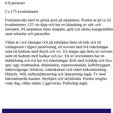
6-8 personer
Ca
175 kvadratmeter
Femrumsvilla med en privat pool på uteplatsen. Poolen är på ca 24
kvadratmeter. 155 cm djup och har en blandning av salt- och
sötvatten. På uteplatsen finns matplats, grill och sköna loungemöble
samt solstolar och parasoller.
Villan är i två våningar och på entréplan finns ett kök och ett
vardagsrum i öppen planlösning, ett sovrum med två enkelsängar
samt ett badrum med dusch och wc. En trappa upp finns tre sovrum
samt ett badrum med badkar och wc. Ett av sovrummen har en
dubbelsäng och två har två enkelsängar. Kök med kylskåp och frys,
spis, ugn, tvättmaskin, diskmaskin, espressomaskin, kaffebryggare,
mikrovågsugn, brödrost, vattenkokare och enkel köksutrustning.
Hårtork. Wifi, luftkonditionering och deponering ingår. Tv med
internationella kanaler. Strykjärn och strykbräda. Poolen rengörs
varje dag, villan städas 2 ggr/vecka. Parkering ingår.