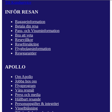
Till Kundservice
INFÖR RESAN
Bagageinformation
Betala din resa
Pass- och Visuminformation
Bra att veta
Resevillkor
Reseförsäkring
Flygbolagsinformation
Resegarantier
APOLLO
Om Apollo
Jobba hos oss
Flygprogram
Våra resmål
Press och media
Hållbart resande
Personuppgifter & integritet
Visselblåsning