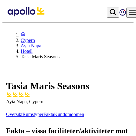
Cypern
Ayia Napa
Hotell
Tasia Maris Seasons
Tasia Maris Seasons
Ayia Napa, Cypern
Översikt
Rumstyper
Fakta
Kundomdömen
Fakta – vissa faciliteter/aktiviteter mot