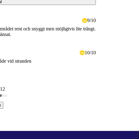
al
9
/
10
området rent och snyggt men möjligtvis lite trångt.
änsat.
10
/
10
råde vid stranden
 12
r