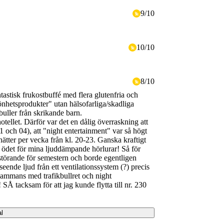
9
/
10
10
/
10
8
/
10
tastisk frukostbuffé med flera glutenfria och
önhetsprodukter" utan hälsofarliga/skadliga
buller från skrikande barn.
hotellet. Därför var det en dålig överraskning att
01 och 04), att "night entertainment" var så högt
ätter per vecka från kl. 20-23. Ganska kraftigt
ck ödet för mina ljuddämpande hörlurar! Så för
rstörande för semestern och borde egentligen
seende ljud från ett ventilationssystem (?) precis
lsammans med trafikbullret och night
 SÅ tacksam för att jag kunde flytta till nr. 230
al