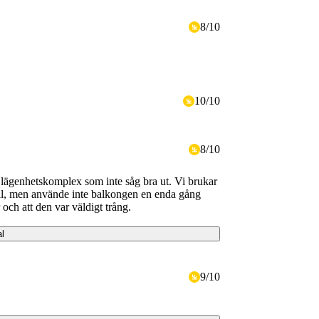
8
/
10
10
/
10
8
/
10
 lägenhetskomplex som inte såg bra ut. Vi brukar
ll, men använde inte balkongen en enda gång
 och att den var väldigt trång.
al
9
/
10