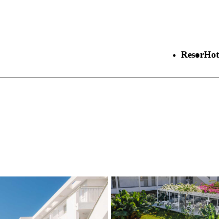
Resor
Hot