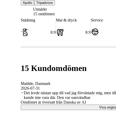
Apollo
Tripadvisor
Utmärkt
8.8
15 omdömen
Städning
Mat & dryck
Service
8.9
8.9
15 Kundomdömen
Matilde
, Danmark
2026-07-31
Det levde nästan upp till vad jag förväntade mig, men t
kunde inte vara där. Den var oanvändbar
Omdömet är översatt från Danska av AI
Visa origin