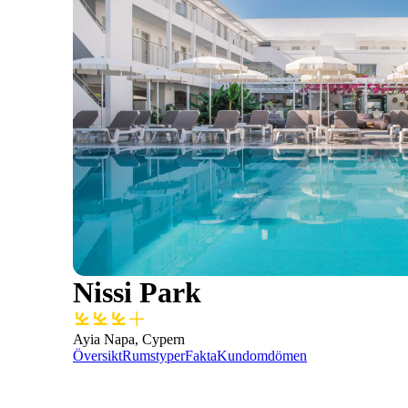
Nissi Park
Ayia Napa, Cypern
Översikt
Rumstyper
Fakta
Kundomdömen