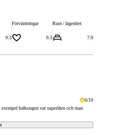
Förväntningar
Rum / lägenhet
9.3
9.3
7.9
6
/
10
ill exempel balkongen var superliten och man
al