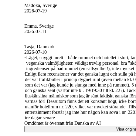
Madoka
, Sverige
2026-07-19
Emma
, Sverige
2026-07-11
Tasja
, Danmark
2026-07-10
Läget, snyggt inrett—både rummet och hotellet i stort, fan
veganska valmöjligheter, väldigt trevlig personal, bra "sk
ingredienser på badrummet (en sällsynthet!), inte mycket 
Enligt flera recensioner var det ganska lugnt och stilla på 
det var trafikbuller i princip dygnet runt (även mellan kl. 
som det var (jag kunde ju sjunga med inne på rummet), 5 n
och ganska sent (varför inte kl. 19/19:30 till kl. 22?). Ta
ljuskänsliga människor som jag är sånt faktiskt ganska fö
varnas för! Dessutom finns det ett konstant högt, icke-bort
utanför hotellrum nr. 220, vilket var mycket störande. Til
entertainment förstår jag inte hur någon kan sova i nr. 220!
tre dagar senare.
Omdömet är översatt från Danska av AI
Visa origin