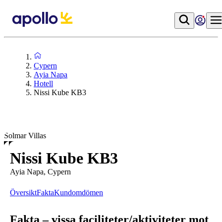
Cypern
Ayia Napa
Hotell
Nissi Kube KB3
Solmar Villas
Nissi Kube KB3
Ayia Napa, Cypern
Översikt
Fakta
Kundomdömen
Fakta – vissa faciliteter/aktiviteter mot