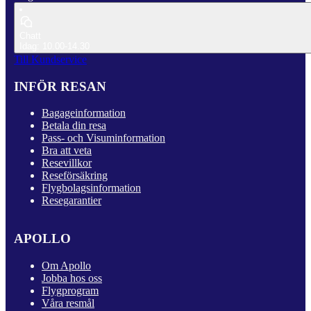
Chatt
Idag: 10.00-14.30
Till Kundservice
INFÖR RESAN
Bagageinformation
Betala din resa
Pass- och Visuminformation
Bra att veta
Resevillkor
Reseförsäkring
Flygbolagsinformation
Resegarantier
APOLLO
Om Apollo
Jobba hos oss
Flygprogram
Våra resmål