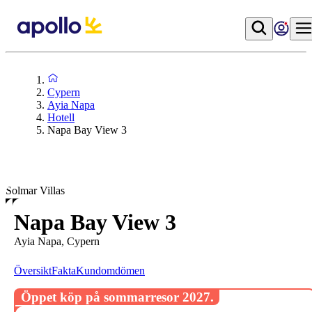
Cypern
Ayia Napa
Hotell
Napa Bay View 3
Solmar Villas
Napa Bay View 3
Ayia Napa, Cypern
Översikt
Fakta
Kundomdömen
Öppet köp på sommarresor 2027.