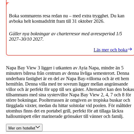
Boka sommarens resa redan nu – med extra trygghet. Du kan
avboka helt kostnadsfritt fram till 31 oktober 2026.
Gäller nya bokningar av charterresor med avreseperiod 1/5
2027–30/10 2027.
Läs mer och boka
Napa Bay View 3 ligger i utkanten av Ayia Napa, mindre än 5
minuters bilresa från centrum av denna livliga semesterort. Denna
underbara fastighet är en del av Napa Bay-villorna och är ett hem
hemifrån. Denna villa med tre sovrum ligger mellan angränsande
villor och är perfekt för upp till sex gäster. Alternativt kan den bokas
tillsammans med sina systervillor Napa Bay View 2, 4, 7 och 8 för
större bokningar. Poolterrassen är omgiven av tropiska buskar och
färgglada växter, medan du hittar solstolar vid poolen. För måltider
utomhus finns det en portabel grill, perfekt för att tillaga läckra
halloumispett eller marinerade grönsaker till vänner och familj.
Mer om hotellet