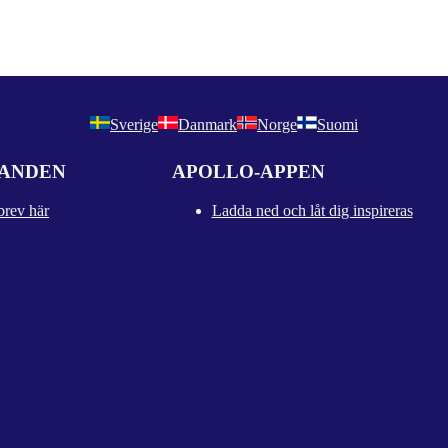
Sverige
Danmark
Norge
Suomi
DANDEN
APOLLO-APPEN
brev här
Ladda ned och låt dig inspireras