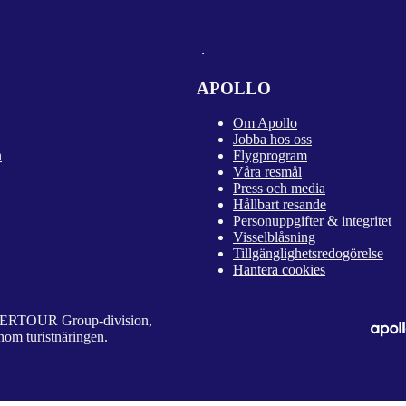
APOLLO
Om Apollo
Jobba hos oss
n
Flygprogram
Våra resmål
Press och media
Hållbart resande
Personuppgifter & integritet
Visselblåsning
Tillgänglighetsredogörelse
Hantera cookies
 DERTOUR Group-division,
nom turistnäringen.