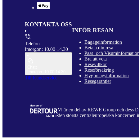
KONTAKTA OSS
INFÖR RESAN
Bagageinformation
Telefon
Betala din resa
Imorgon: 10.00-14.30
Pass- och Visuminformatio
Bra att veta
Resevillkor
Chatt
Reseförsäkring
Imorgon: 10.00-14.30
Flygbolagsinformation
Till Kundservice
Resegarantier
Vi är en del av REWE Group och dess
den största centraleuropeiska koncernen i