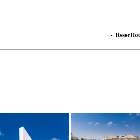
Resor
Hot