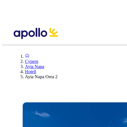
Cypern
Ayia Napa
Hotell
Ayia Napa Orea 2