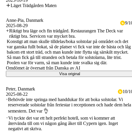
2025-10-19
Läget Trädgården Maten
Anne-Pia
, Danmark
9
/
1
2025-08-29
Riktigt bra läge och fin trädgård. Restaurangen The Deck var
riktigt bra. Servicen var mycket bra.
Konstigt att man skulle tilldelas/boka solstolar på området och det
var ganska fullt bokat, så de platser vi fick var inte de bästa och låg
bakom ett stort träd, och man kunde inte flytta sig särskilt mycket.
Så man fick gå till stranden och betala för solstolarna, lite trist.
Poolen var för varm, så man kunde inte svalka sig där.
Omdömet är översatt från Danska av AI
Visa original
Peter
, Danmark
10
/
1
2025-08-22
Behövde inte springa med handdukar för att boka solstolar. Vi
reserverade solstolar från feriestar i receptionen och hade dem hela
semestern. Det var 👌
Vi tyckte det var ett helt perfekt hotell, som vi kommer att
återvända till om vi någon gång åker till Cypern igen. Inget
negativt att skriva.