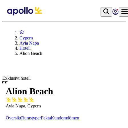
Cypern
Ayia Napa
Hotell
Alion Beach
Exklusivt hotell
Alion Beach
Ayia Napa, Cypern
Översikt
Rumstyper
Fakta
Kundomdömen