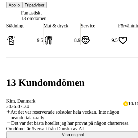
Apollo
Tripadvisor
Fantastiskt
9.3
13 omdömen
Städning
Mat & dryck
Service
Förväntni
9.5
8.9
9.5
13 Kundomdömen
Kim
, Danmark
10
/
1
2026-07-24
Att det var reserverade solstolar hela veckan. Inte någon
neandertalar-rally
Det var det bästa hotellet jag har provat på någon charterresa
Omdömet är översatt från Danska av AI
Visa original