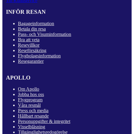
Till Kundservice
INFÖR RESAN
Bagageinformation
Betala din resa
Pass- och Visuminformation
Bra att veta
Resevillkor
Reseförsäkring
Flygbolagsinformation
Resegarantier
APOLLO
Om Apollo
Jobba hos oss
Flygprogram
Våra resmål
Press och media
Hållbart resande
Personuppgifter & integritet
Visselblåsning
Tillgänglighetsredogörelse