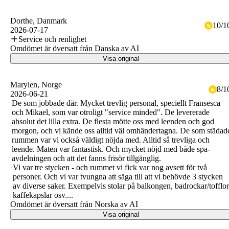
Dorthe
, Danmark
10
/
1
2026-07-17
Service och renlighet
Omdömet är översatt från Danska av AI
Visa original
Marylen
, Norge
8
/
1
2026-06-21
De som jobbade där. Mycket trevlig personal, speciellt Fransesca
och Mikael, som var otroligt "service minded". De levererade
absolut det lilla extra. De flesta mötte oss med leenden och god
morgon, och vi kände oss alltid väl omhändertagna. De som städad
rummen var vi också väldigt nöjda med. Alltid så trevliga och
leende. Maten var fantastisk. Och mycket nöjd med både spa-
avdelningen och att det fanns frisör tillgänglig.
Vi var tre stycken - och rummet vi fick var nog avsett för två
personer. Och vi var tvungna att säga till att vi behövde 3 stycken
av diverse saker. Exempelvis stolar på balkongen, badrockar/tofflor
kaffekapslar osv....
Omdömet är översatt från Norska av AI
Visa original