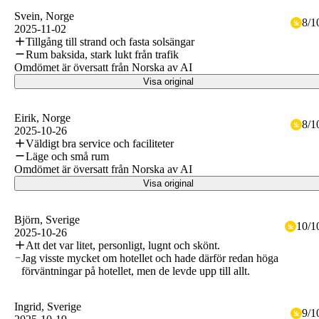
Svein
, Norge
8
/
1
2025-11-02
Tillgång till strand och fasta solsängar
Rum baksida, stark lukt från trafik
Omdömet är översatt från Norska av AI
Visa original
Eirik
, Norge
8
/
1
2025-10-26
Väldigt bra service och faciliteter
Läge och små rum
Omdömet är översatt från Norska av AI
Visa original
Björn
, Sverige
10
/
1
2025-10-26
Att det var litet, personligt, lugnt och skönt.
Jag visste mycket om hotellet och hade därför redan höga
förväntningar på hotellet, men de levde upp till allt.
Ingrid
, Sverige
9
/
1