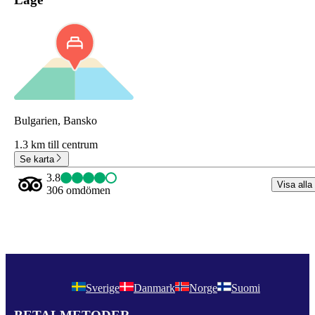
Bulgarien, Bansko
1.3 km till centrum
Se karta
3.8
Visa alla
306 omdömen
Sverige
Danmark
Norge
Suomi