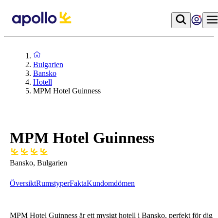
Bulgarien
Bansko
Hotell
MPM Hotel Guinness
MPM Hotel Guinness
Bansko, Bulgarien
Översikt
Rumstyper
Fakta
Kundomdömen
MPM Hotel Guinness är ett mysigt hotell i Bansko, perfekt för dig