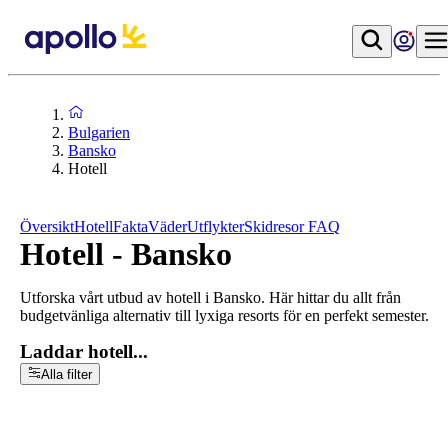
Bulgarien
Bansko
Hotell
Översikt
Hotell
Fakta
Väder
Utflykter
Skidresor FAQ
Hotell - Bansko
Utforska vårt utbud av hotell i Bansko. Här hittar du allt från
budgetvänliga alternativ till lyxiga resorts för en perfekt semester.
Laddar hotell...
Alla filter