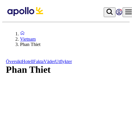
Vietnam
Phan Thiet
Översikt
Hotell
Fakta
Väder
Utflykter
Phan Thiet