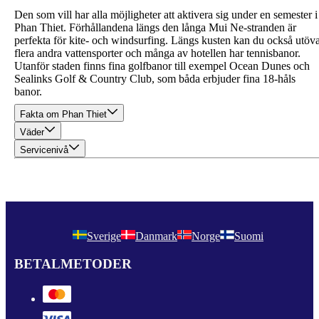
Den som vill har alla möjligheter att aktivera sig under en semester i
Phan Thiet. Förhållandena längs den långa Mui Ne-stranden är
perfekta för kite- och windsurfing. Längs kusten kan du också utöv
flera andra vattensporter och många av hotellen har tennisbanor.
Utanför staden finns fina golfbanor till exempel Ocean Dunes och
Sealinks Golf & Country Club, som båda erbjuder fina 18-håls
banor.
Fakta om Phan Thiet
Väder
Servicenivå
Sverige
Danmark
Norge
Suomi
BETALMETODER