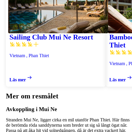
Sailing Club Mui Ne Resort
Bamboo
Thiet
Vietnam , Phan Thiet
Vietnam , P
Läs mer
Läs mer
Mer om resmålet
Avkoppling i Mui Ne
Stranden Mui Ne, ligger cirka en mil utanför Phan Thiet. Här finns
de berömda röda sanddynerna som breder ut sig så långt ögat når.
Passa på att åka hit vid solnedgången, då är det extra vackert här.