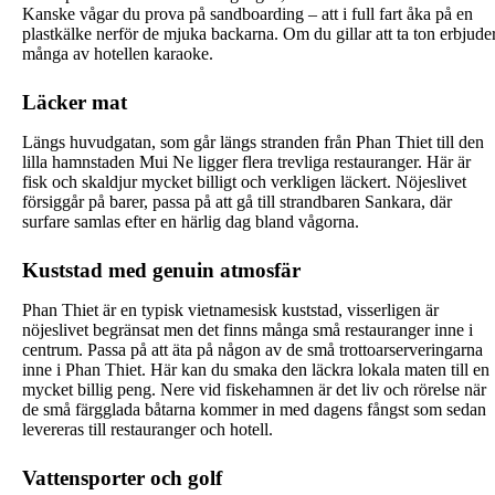
Kanske vågar du prova på sandboarding – att i full fart åka på en
plastkälke nerför de mjuka backarna. Om du gillar att ta ton erbjude
många av hotellen karaoke.
Läcker mat
Längs huvudgatan, som går längs stranden från Phan Thiet till den
lilla hamnstaden Mui Ne ligger flera trevliga restauranger. Här är
fisk och skaldjur mycket billigt och verkligen läckert. Nöjeslivet
försiggår på barer, passa på att gå till strandbaren Sankara, där
surfare samlas efter en härlig dag bland vågorna.
Kuststad med genuin atmosfär
Phan Thiet är en typisk vietnamesisk kuststad, visserligen är
nöjeslivet begränsat men det finns många små restauranger inne i
centrum. Passa på att äta på någon av de små trottoarserveringarna
inne i Phan Thiet. Här kan du smaka den läckra lokala maten till en
mycket billig peng. Nere vid fiskehamnen är det liv och rörelse när
de små färgglada båtarna kommer in med dagens fångst som sedan
levereras till restauranger och hotell.
Vattensporter och golf