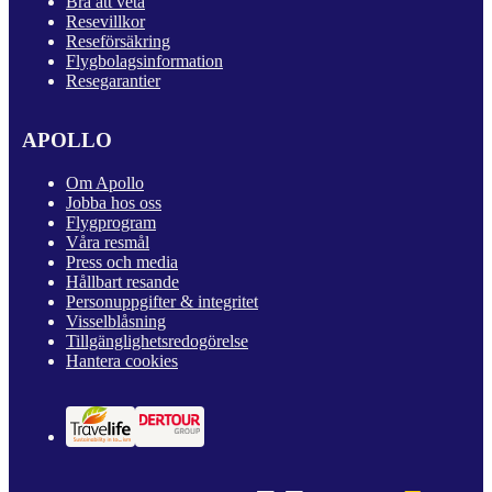
Bra att veta
Resevillkor
Reseförsäkring
Flygbolagsinformation
Resegarantier
APOLLO
Om Apollo
Jobba hos oss
Flygprogram
Våra resmål
Press och media
Hållbart resande
Personuppgifter & integritet
Visselblåsning
Tillgänglighetsredogörelse
Hantera cookies