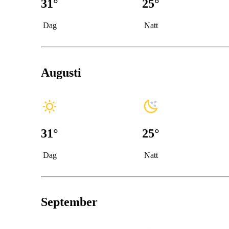
31
°
25
°
Dag
Natt
Augusti
31
°
25
°
Dag
Natt
September