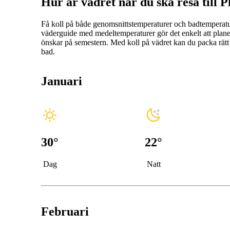
Hur är vädret när du ska resa till 
Få koll på både genomsnittstemperaturer och badtemperat
väderguide med medeltemperaturer gör det enkelt att planera
önskar på semestern. Med koll på vädret kan du packa rätt
bad.
Januari
30
°
22
°
Dag
Natt
Februari