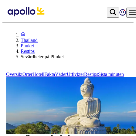
Thailand
Phuket
Restips
Sevärdheter på Phuket
Översikt
Orter
Hotell
Fakta
Väder
Utflykter
Restips
Sista minuten