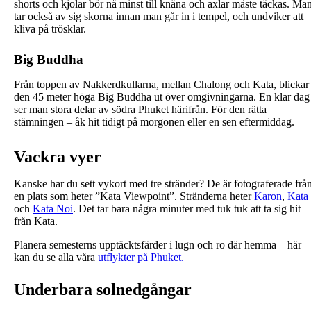
shorts och kjolar bör nå minst till knäna och axlar måste täckas. Ma
tar också av sig skorna innan man går in i tempel, och undviker att
kliva på trösklar.
Big Buddha
Från toppen av Nakkerdkullarna, mellan Chalong och Kata, blickar
den 45 meter höga Big Buddha ut över omgivningarna. En klar dag
ser man stora delar av södra Phuket härifrån. För den rätta
stämningen – åk hit tidigt på morgonen eller en sen eftermiddag.
Vackra vyer
Kanske har du sett vykort med tre stränder? De är fotograferade frå
en plats som heter ”Kata Viewpoint”. Stränderna heter
Karon
,
Kata
och
Kata Noi
. Det tar bara några minuter med tuk tuk att ta sig hit
från Kata.
Planera semesterns upptäcktsfärder i lugn och ro där hemma – här
kan du se alla våra
utflykter på Phuket.
Underbara solnedgångar