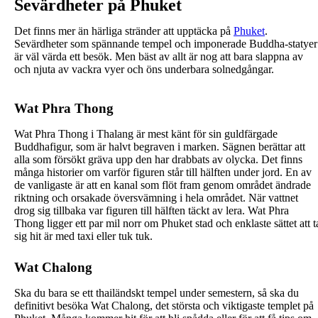
Sevärdheter på Phuket
Det finns mer än härliga stränder att upptäcka på
Phuket
.
Sevärdheter som spännande tempel och imponerade Buddha-statyer
är väl värda ett besök. Men bäst av allt är nog att bara slappna av
och njuta av vackra vyer och öns underbara solnedgångar.
Wat Phra Thong
Wat Phra Thong i Thalang är mest känt för sin guldfärgade
Buddhafigur, som är halvt begraven i marken. Sägnen berättar att
alla som försökt gräva upp den har drabbats av olycka. Det finns
många historier om varför figuren står till hälften under jord. En av
de vanligaste är att en kanal som flöt fram genom området ändrade
riktning och orsakade översvämning i hela området. När vattnet
drog sig tillbaka var figuren till hälften täckt av lera. Wat Phra
Thong ligger ett par mil norr om Phuket stad och enklaste sättet att t
sig hit är med taxi eller tuk tuk.
Wat Chalong
Ska du bara se ett thailändskt tempel under semestern, så ska du
definitivt besöka Wat Chalong, det största och viktigaste templet på