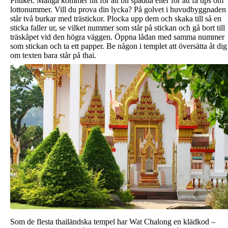
Phuket. Många kommer hit för att bli spådda eller för att få tips om
lottonummer. Vill du prova din lycka? På golvet i huvudbyggnaden
står två burkar med trästickor. Plocka upp dem och skaka till så en
sticka faller ur, se vilket nummer som står på stickan och gå bort till
träskåpet vid den högra väggen. Öppna lådan med samma nummer
som stickan och ta ett papper. Be någon i templet att översätta åt dig
om texten bara står på thai.
Som de flesta thailändska tempel har Wat Chalong en klädkod –