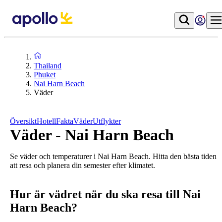
Thailand
Phuket
Nai Harn Beach
Väder
Översikt
Hotell
Fakta
Väder
Utflykter
Väder - Nai Harn Beach
Se väder och temperaturer i Nai Harn Beach. Hitta den bästa tiden
att resa och planera din semester efter klimatet.
Hur är vädret när du ska resa till Nai
Harn Beach?