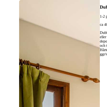
Du
1-2 
ca 4
Dubb
elle
depo
och 
Hårt
ggr/