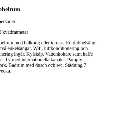
bbelrum
personer
0 kvadratmeter
elrum med balkong eller terrass. En dubbelsäng
r två enkelsängar. Wifi, luftkonditionering och
nering ingår. Kylskåp. Vattenkokare samt kaffe
te. Tv med internationella kanaler. Paraply.
ork. Badrum med dusch och wc. Städning 7
vecka.