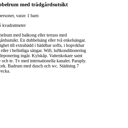
belrum med trädgårdsutsikt
personer, varav 1 barn
5 kvadratmeter
elrum med balkong eller terrass med
gårdsutsikt. En dubbelsäng eller två enkelsängar.
ighet till extrabädd i bäddbar soffa, i hopvikbar
eller i befintliga sängar. Wifi, luftkonditionering
deponering ingår. Kylskåp. Vattenkokare samt
e och te. Tv med internationella kanaler. Paraply.
ork. Badrum med dusch och wc. Städning 7
vecka.