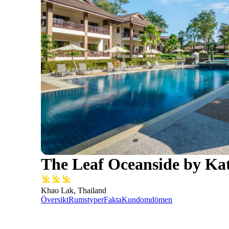
The Leaf Oceanside by Ka
Khao Lak, Thailand
Översikt
Rumstyper
Fakta
Kundomdömen