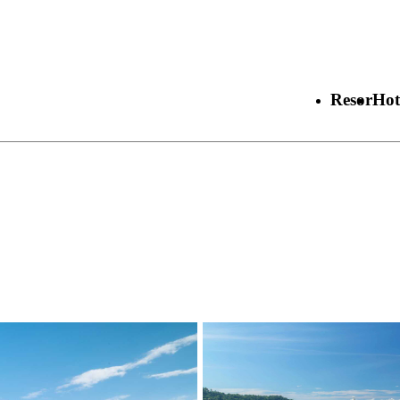
Resor
Hot