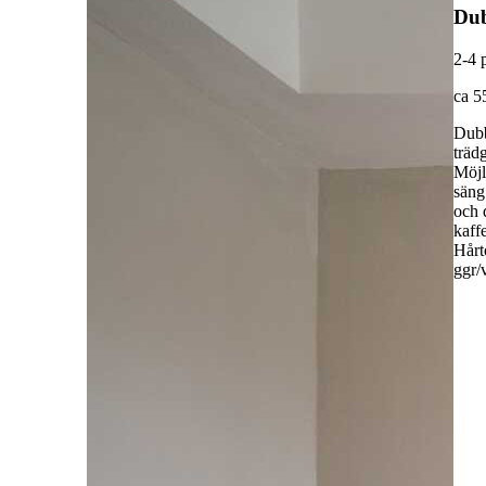
Dub
2-4 
ca 5
Dubb
träd
Möjl
säng 
och 
kaff
Hårt
ggr/