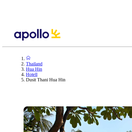
Thailand
Hua Hin
Hotell
Dusit Thani Hua Hin