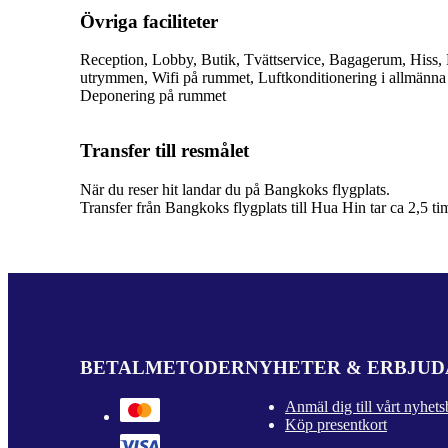
Övriga faciliteter
Reception, Lobby, Butik, Tvättservice, Bagagerum, Hiss, 
utrymmen, Wifi på rummet, Luftkonditionering i allmänna
Deponering på rummet
Transfer till resmålet
När du reser hit landar du på Bangkoks flygplats.
Transfer från Bangkoks flygplats till Hua Hin tar ca 2,5 t
BETALMETODER
NYHETER & ERBJU
Anmäl dig till vårt nyhets
Köp presentkort