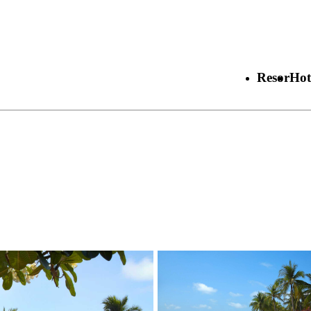
Resor
Hot