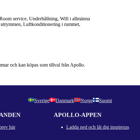
Room service, Underhållning, Wifi i allmänna
 utrymmen, Luftkonditionering i rummet,
immar och kan köpas som tillval från Apollo.
Sverige
Danmark
Norge
Suomi
DANDEN
APOLLO-APPEN
brev här
Ladda ned och låt dig inspireras