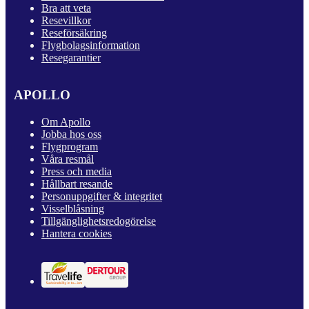
Bra att veta
Resevillkor
Reseförsäkring
Flygbolagsinformation
Resegarantier
APOLLO
Om Apollo
Jobba hos oss
Flygprogram
Våra resmål
Press och media
Hållbart resande
Personuppgifter & integritet
Visselblåsning
Tillgänglighetsredogörelse
Hantera cookies