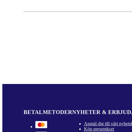
BETALMETODER
NYHETER & ERBJU
Anmäl dig till vårt nyhets
Köp presentkort