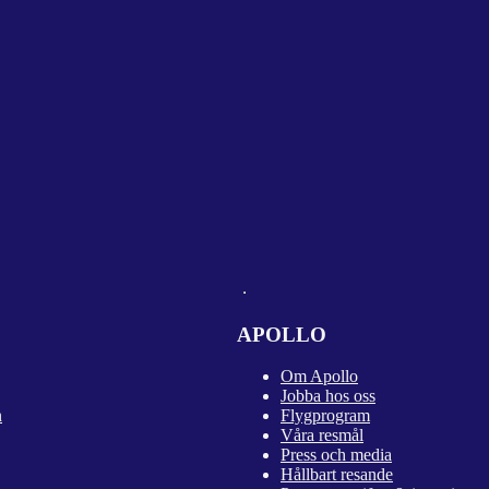
APOLLO
Om Apollo
Jobba hos oss
n
Flygprogram
Våra resmål
Press och media
Hållbart resande