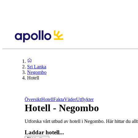
Sri Lanka
Negombo
Hotell
Översikt
Hotell
Fakta
Väder
Utflykter
Hotell - Negombo
Utforska vårt utbud av hotell i Negombo. Här hittar du allt 
Laddar hotell...