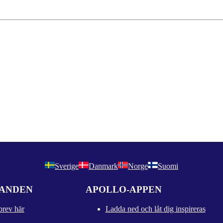
Sverige
Danmark
Norge
Suomi
DANDEN
APOLLO-APPEN
brev här
Ladda ned och låt dig inspireras