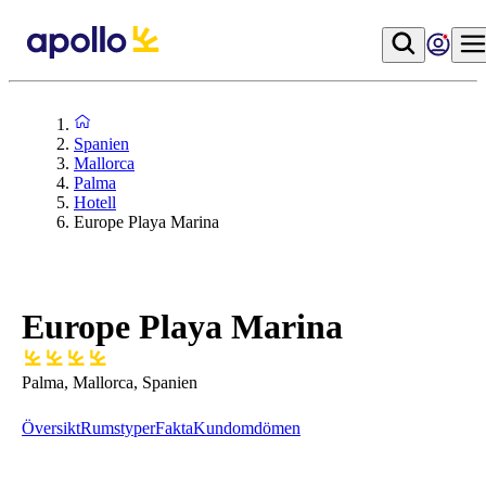
Spanien
Mallorca
Palma
Hotell
Europe Playa Marina
Europe Playa Marina
Palma, Mallorca, Spanien
Översikt
Rumstyper
Fakta
Kundomdömen