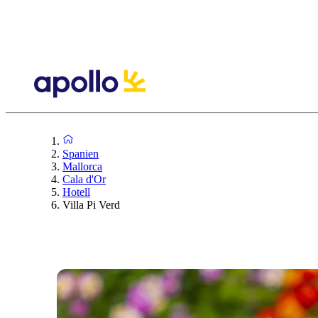
Spanien
Mallorca
Cala d'Or
Hotell
Villa Pi Verd