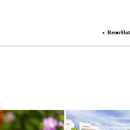
Resor
Hot