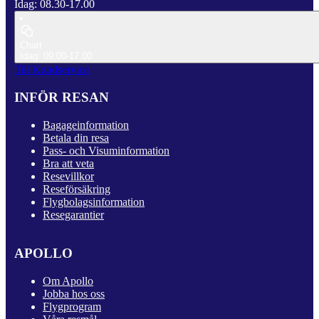
Idag: 08.30-17.00
Chatt
Idag: 09.00-17.00
Till Kundservice
INFÖR RESAN
Bagageinformation
Betala din resa
Pass- och Visuminformation
Bra att veta
Resevillkor
Reseförsäkring
Flygbolagsinformation
Resegarantier
APOLLO
Om Apollo
Jobba hos oss
Flygprogram