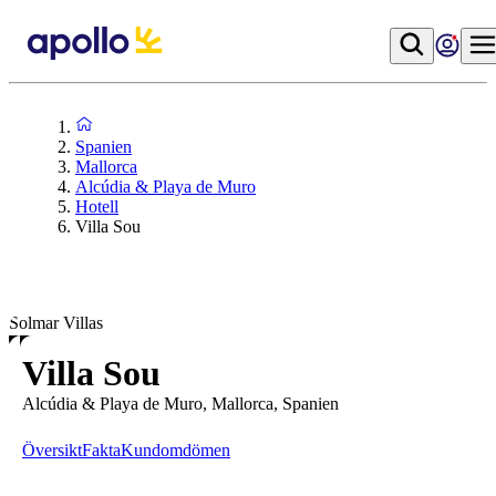
Spanien
Mallorca
Alcúdia & Playa de Muro
Hotell
Villa Sou
Solmar Villas
Villa Sou
Alcúdia & Playa de Muro, Mallorca, Spanien
Översikt
Fakta
Kundomdömen