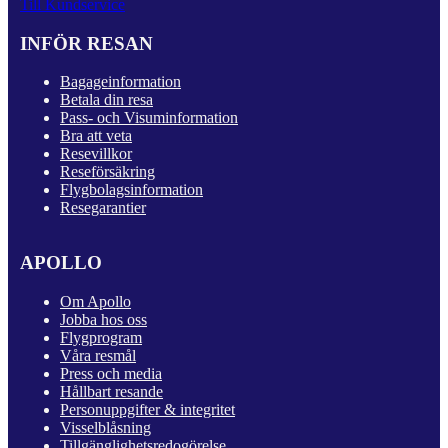
Till Kundservice
INFÖR RESAN
Bagageinformation
Betala din resa
Pass- och Visuminformation
Bra att veta
Resevillkor
Reseförsäkring
Flygbolagsinformation
Resegarantier
APOLLO
Om Apollo
Jobba hos oss
Flygprogram
Våra resmål
Press och media
Hållbart resande
Personuppgifter & integritet
Visselblåsning
Tillgänglighetsredogörelse