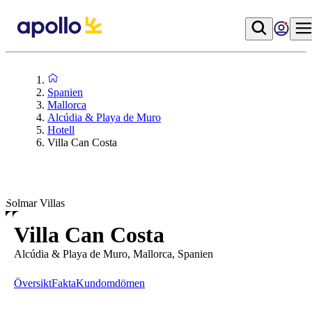
Spanien
Mallorca
Alcúdia & Playa de Muro
Hotell
Villa Can Costa
Solmar Villas
Villa Can Costa
Alcúdia & Playa de Muro, Mallorca, Spanien
Översikt
Fakta
Kundomdömen