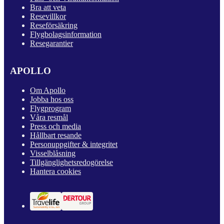
Bra att veta
Resevillkor
Reseförsäkring
Flygbolagsinformation
Resegarantier
APOLLO
Om Apollo
Jobba hos oss
Flygprogram
Våra resmål
Press och media
Hållbart resande
Personuppgifter & integritet
Visselblåsning
Tillgänglighetsredogörelse
Hantera cookies