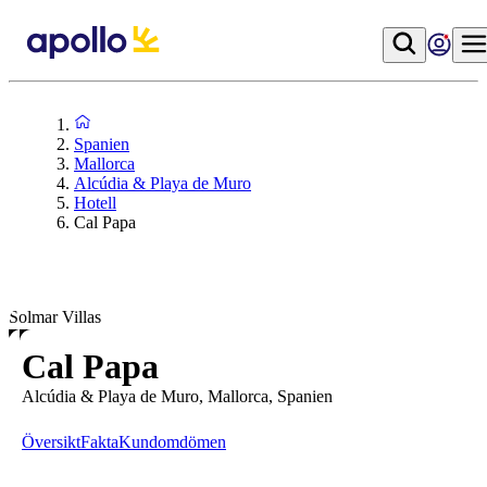
Spanien
Mallorca
Alcúdia & Playa de Muro
Hotell
Cal Papa
Solmar Villas
Cal Papa
Alcúdia & Playa de Muro, Mallorca, Spanien
Översikt
Fakta
Kundomdömen