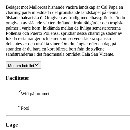
Beläget mot Mallorcas hisnande vackra landskap är Cal Papa en
charmig pärla inbäddad i det grönskande landskapet på denna
älskade baleariska ö. Omgiven av frodig medelhavsgrönska är du
omgiven av slående växter, doftande fruktträdgårdar och tropiska
palmer i varje hörn. Inklämda mellan de livliga semesterorterna
Pollensa och Puerto Pollensa, sprudlar dessa charmiga städer av
lokala restauranger och barer som serverar läckra spanska
delikatesser och utsökta viner. Om du längtar efter en dag på
stranden är du bara en kort bilresa bort från de gyllene
sandstränderna i det fenomenala området Cala San Vicente.
Mer om hotellet
Faciliteter
Wifi på rummet
Pool
Läge