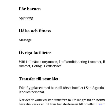
För barnen
Spjälsäng
Hälsa och fitness
Massage
Övriga faciliteter
Wifi i allmänna utrymmen, Luftkonditionering i rummet, 
rummet, Lobby, Tvättservice
Transfer till resmålet
Från flygplatsen med buss till första hotellet i San Agustín
Apollos personal.
När det är karneval kan transfern ta lite längre tid än no
bära din väska en bit från transferbussen till hotellet.
Läs m