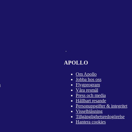
APOLLO
Om Apollo
Jobba hos oss
n
Flygprogram
Våra resmål
Press och media
Hållbart resande
Personuppgifter & integritet
Visselblåsning
Tillgänglighetsredogörelse
Hantera cookies