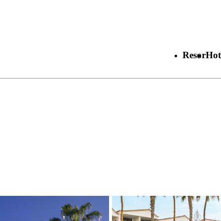
Resor
Hot