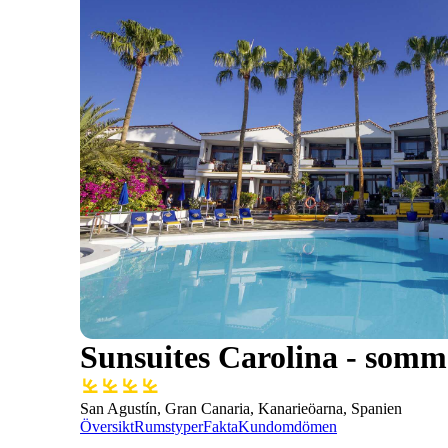
Sunsuites Carolina - somm
San Agustín, Gran Canaria, Kanarieöarna, Spanien
Översikt
Rumstyper
Fakta
Kundomdömen