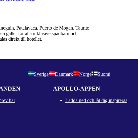
uineguín, Patalavaca, Puerto de Mogan, Taurito,
n gäller för alla inklusive spädbarn och
as direkt till hotellet.
Sverige
Danmark
Norge
Suomi
DANDEN
APOLLO-APPEN
brev här
Ladda ned och låt dig inspireras