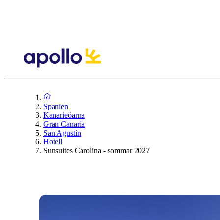
Spanien
Kanarieöarna
Gran Canaria
San Agustín
Hotell
Sunsuites Carolina - sommar 2027