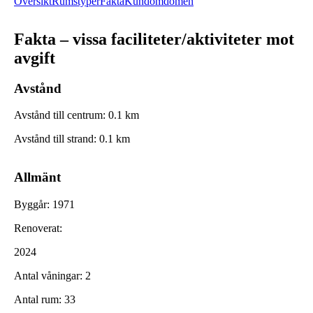
Översikt
Rumstyper
Fakta
Kundomdömen
Fakta – vissa faciliteter/aktiviteter mot
avgift
Avstånd
Avstånd till centrum
:
0.1
km
Avstånd till strand
:
0.1
km
Allmänt
Byggår
:
1971
Renoverat
:
2024
Antal våningar
:
2
Antal rum
:
33