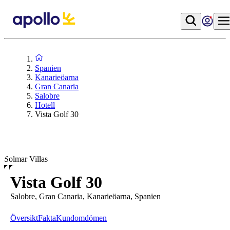
Spanien
Kanarieöarna
Gran Canaria
Salobre
Hotell
Vista Golf 30
Solmar Villas
Vista Golf 30
Salobre, Gran Canaria, Kanarieöarna, Spanien
Översikt
Fakta
Kundomdömen