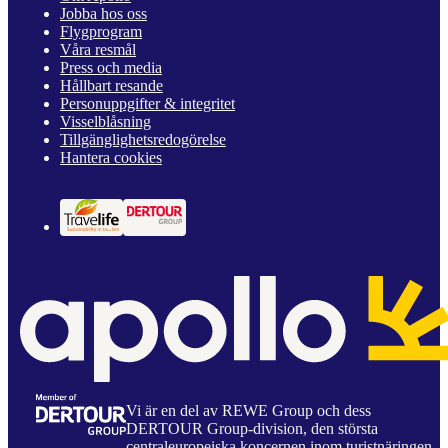
Jobba hos oss
Flygprogram
Våra resmål
Press och media
Hållbart resande
Personuppgifter & integritet
Visselblåsning
Tillgänglighetsredogörelse
Hantera cookies
Vi är en del av REWE Group och dess
DERTOUR Group-division, den största
centraleuropeiska koncernen inom turistnäringen.