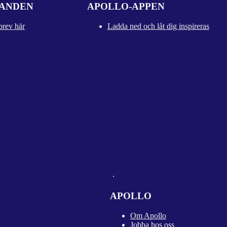
DANDEN
APOLLO-APPEN
brev här
Ladda ned och låt dig inspireras
APOLLO
Om Apollo
Jobba hos oss