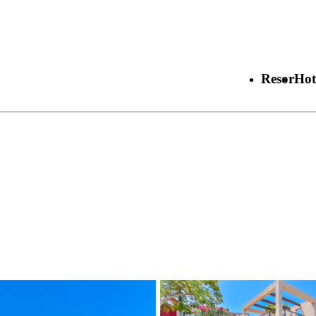
Resor
Hot