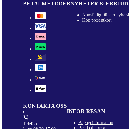
BETALMETODER
NYHETER & ERBJU
Anmäl dig till vårt nyhets
Köp presentkort
KONTAKTA OSS
INFÖR RESAN
Bagageinformation
Telefon
Betala din resa
Idag: 08.30-17.00