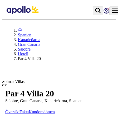
Spanien
Kanarieöarna
Gran Canaria
Salobre
Hotell
Par 4 Villa 20
Solmar Villas
Par 4 Villa 20
Salobre, Gran Canaria, Kanarieöarna, Spanien
Översikt
Fakta
Kundomdömen