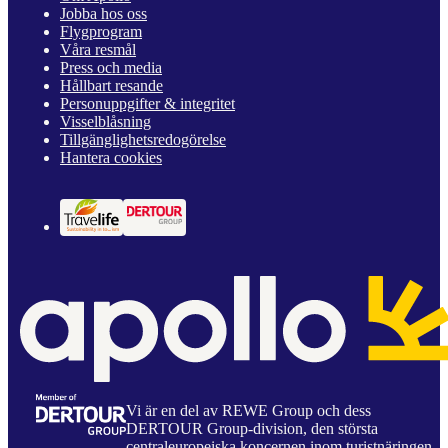
Jobba hos oss
Flygprogram
Våra resmål
Press och media
Hållbart resande
Personuppgifter & integritet
Visselblåsning
Tillgänglighetsredogörelse
Hantera cookies
Vi är en del av REWE Group och dess
DERTOUR Group-division, den största
centraleuropeiska koncernen inom turistnäringen.