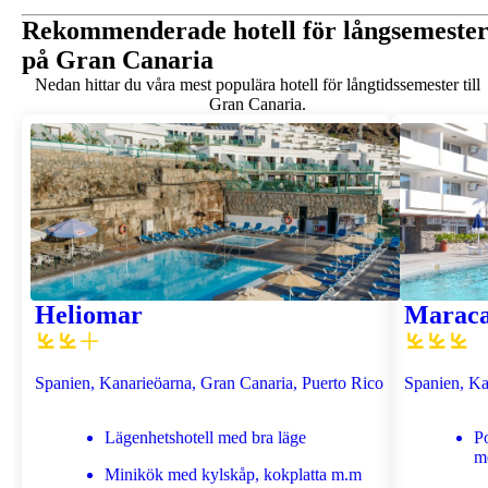
Rekommenderade hotell för långsemeste
på Gran Canaria
Nedan hittar du våra mest populära hotell för långtidssemester till
Gran Canaria.
Heliomar
Maraca
Spanien, Kanarieöarna, Gran Canaria, Puerto Rico
Spanien, Ka
Lägenhetshotell med bra läge
Po
m
Minikök med kylskåp, kokplatta m.m