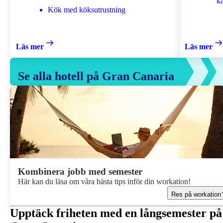
k
Kök med köksutrustning
Läs mer
Läs mer
Se alla hotell på Gran Canaria
Kombinera jobb med semester
Här kan du läsa om våra bästa tips inför din workation!
Res på workation
Upptäck friheten med en långsemester på