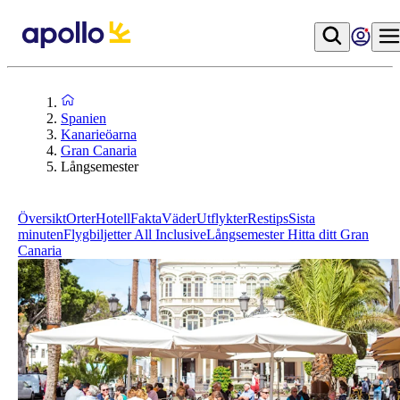
Spanien
Kanarieöarna
Gran Canaria
Långsemester
Översikt
Orter
Hotell
Fakta
Väder
Utflykter
Restips
Sista
minuten
Flygbiljetter
All Inclusive
Långsemester
Hitta ditt Gran
Canaria