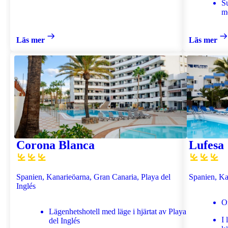
Su
m
Läs mer
Läs mer
Corona Blanca
Lufesa
Spanien, Kanarieöarna, Gran Canaria, Playa del
Spanien, Ka
Inglés
O
Lägenhetshotell med läge i hjärtat av Playa
I 
del Inglés