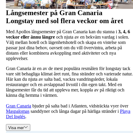
Långsemester på Gran Canaria
Longstay med sol flera veckor om året
Med Apollos långsemester på Gran Canaria kan du stanna i
3, 4, 6
veckor eller ännu längre
och njuta av en bekväm vardag i solen.
Välj mellan hotell och lägenhetshotell och skapa en vistelse som
passar just dina behov, oavsett om du vill övervintra, arbeta på
distans eller kombinera avkoppling med aktiviteter och nya
upplevelser.
Gran Canaria är en av de mest populära resmålen för longstay tack
vare sitt behagliga klimat året runt, fina stränder och varierade natur.
Här kan du njuta av salta bad, vackra vandringsleder, lokala
restauranger och en avslappnad livsstil i din egen takt. Med en
långsemester får du tid att uppleva mer, koppla av på riktigt och
känna dig hemma i värmen.
Gran Canaria
bjuder på salta bad i Atlanten, vidsträckta vyer över
Maspalomas
sanddyner och långa dagar på härliga stränder i
Playa
Del Inglés
.
Visa mer