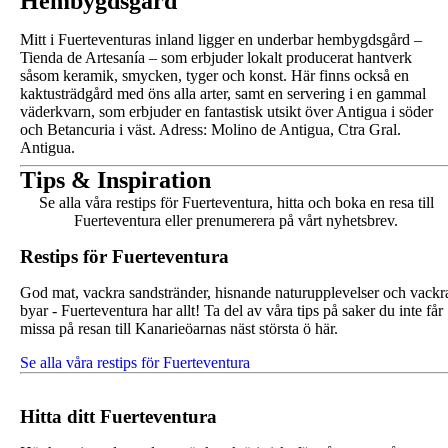
Hembygdsgård
Mitt i Fuerteventuras inland ligger en underbar hembygdsgård –
Tienda de Artesanía – som erbjuder lokalt producerat hantverk
såsom keramik, smycken, tyger och konst. Här finns också en
kaktusträdgård med öns alla arter, samt en servering i en gammal
väderkvarn, som erbjuder en fantastisk utsikt över Antigua i söder
och Betancuria i väst. Adress: Molino de Antigua, Ctra Gral.
Antigua.
Tips & Inspiration
Se alla våra restips för Fuerteventura, hitta och boka en resa till
Fuerteventura eller prenumerera på vårt nyhetsbrev.
Restips för Fuerteventura
God mat, vackra sandstränder, hisnande naturupplevelser och vackr
byar - Fuerteventura har allt! Ta del av våra tips på saker du inte får
missa på resan till Kanarieöarnas näst största ö här.
Se alla våra restips för Fuerteventura
Hitta ditt Fuerteventura