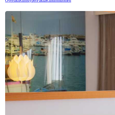
Översikt
Rumstyper
Fakta
Kundomdömen